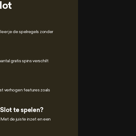
lot
 leer je de spelregels zonder
ntal gratis spins verschilt
st verhogen features zoals
Slot te spelen?
. Met de juiste inzet en een