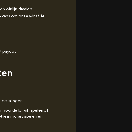
 winlijn draaien.
e kans om onze winst te
t payout.
ten
itbetalingen.
 voor de lol wilt spelen of
ot real money spelen en