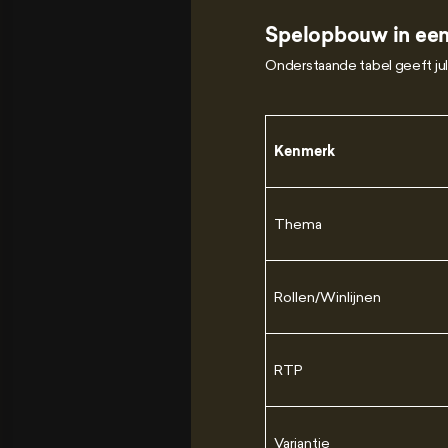
Spelopbouw in ee
Onderstaande tabel geeft jull
Kenmerk
Thema
Rollen/Winlijnen
RTP
Variantie