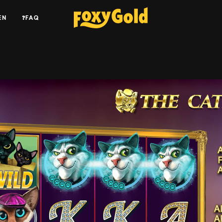
EN
❓FAQ