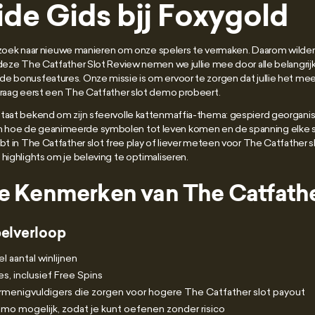
ide Gids bjj Foxygold
 op zoek naar nieuwe manieren om onze spelers te vermaken. Daarom wilde
 deze The Catfather Slot Review nemen we jullie mee door alle belangr
 bonusfeatures. Onze missie is om ervoor te zorgen dat jullie het meest
graag eerst een The Catfather slot demo probeert.
taat bekend om zijn sfeervolle kattenmaffia-thema: gespierd georgani
hoe de geanimeerde symbolen tot leven komen en de spanning elke sp
bt in The Catfather slot free play of liever meteen voor The Catfather s
highlights om je beleving te optimaliseren.
te Kenmerken van The Catfathe
pelverloop
l aantal winlijnen
, inclusief Free Spins
menigvuldigers die zorgen voor hogere The Catfather slot payout
mo mogelijk, zodat je kunt oefenen zonder risico