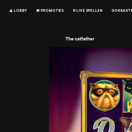
🕹 LOBBY
🎁 PROMOTIES
🃏 LIVE SPELLEN
GOKKAST
The catfather