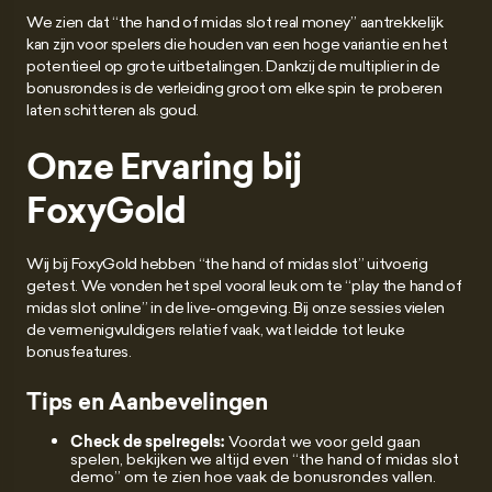
We zien dat “the hand of midas slot real money” aantrekkelijk
kan zijn voor spelers die houden van een hoge variantie en het
potentieel op grote uitbetalingen. Dankzij de multiplier in de
bonusrondes is de verleiding groot om elke spin te proberen
laten schitteren als goud.
Onze Ervaring bij
FoxyGold
Wij bij FoxyGold hebben “the hand of midas slot” uitvoerig
getest. We vonden het spel vooral leuk om te “play the hand of
midas slot online” in de live-omgeving. Bij onze sessies vielen
de vermenigvuldigers relatief vaak, wat leidde tot leuke
bonusfeatures.
Tips en Aanbevelingen
Check de spelregels:
Voordat we voor geld gaan
spelen, bekijken we altijd even “the hand of midas slot
demo” om te zien hoe vaak de bonusrondes vallen.