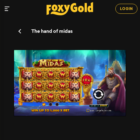
LOGIN
The hand of midas