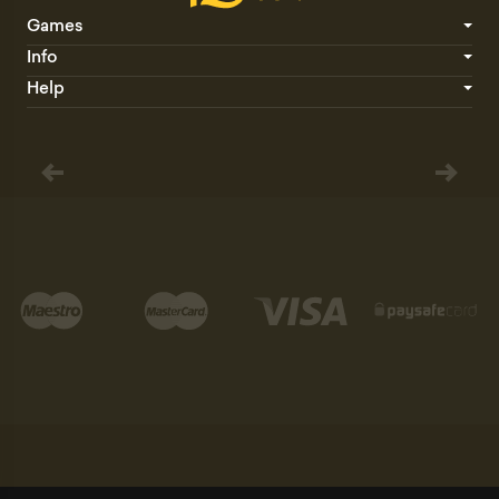
Games
Info
Help