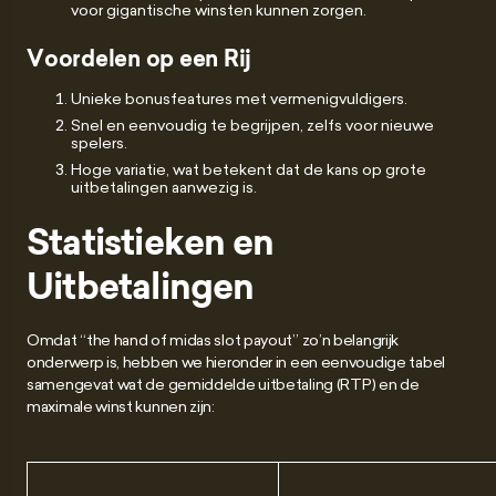
voor gigantische winsten kunnen zorgen.
Voordelen op een Rij
Unieke bonusfeatures met vermenigvuldigers.
Snel en eenvoudig te begrijpen, zelfs voor nieuwe
spelers.
Hoge variatie, wat betekent dat de kans op grote
uitbetalingen aanwezig is.
Statistieken en
Uitbetalingen
Omdat “the hand of midas slot payout” zo’n belangrijk
onderwerp is, hebben we hieronder in een eenvoudige tabel
samengevat wat de gemiddelde uitbetaling (RTP) en de
maximale winst kunnen zijn: