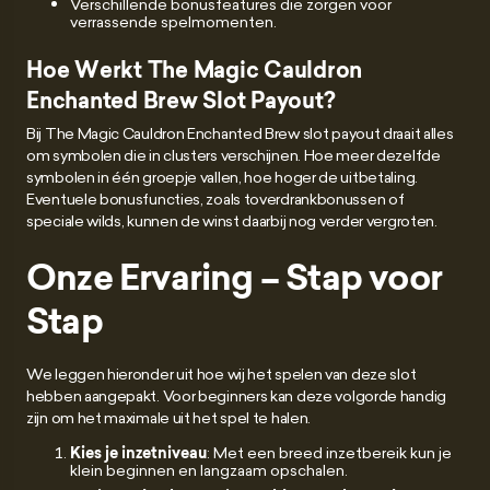
Verschillende bonusfeatures die zorgen voor
verrassende spelmomenten.
Hoe Werkt The Magic Cauldron
Enchanted Brew Slot Payout?
Bij The Magic Cauldron Enchanted Brew slot payout draait alles
om symbolen die in clusters verschijnen. Hoe meer dezelfde
symbolen in één groepje vallen, hoe hoger de uitbetaling.
Eventuele bonusfuncties, zoals toverdrankbonussen of
speciale wilds, kunnen de winst daarbij nog verder vergroten.
Onze Ervaring – Stap voor
Stap
We leggen hieronder uit hoe wij het spelen van deze slot
hebben aangepakt. Voor beginners kan deze volgorde handig
zijn om het maximale uit het spel te halen.
Kies je inzetniveau
: Met een breed inzetbereik kun je
klein beginnen en langzaam opschalen.