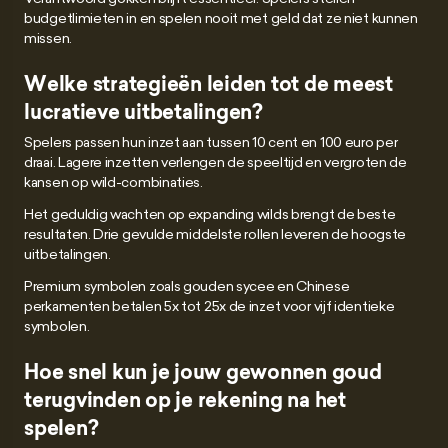
budgetlimieten in en spelen nooit met geld dat ze niet kunnen
missen.
Welke strategieën leiden tot de meest
lucratieve uitbetalingen?
Spelers passen hun inzet aan tussen 10 cent en 100 euro per
draai. Lagere inzetten verlengen de speeltijd en vergroten de
kansen op wild-combinaties.
Het geduldig wachten op expanding wilds brengt de beste
resultaten. Drie gevulde middelste rollen leveren de hoogste
uitbetalingen.
Premium symbolen zoals gouden sycee en Chinese
perkamenten betalen 5x tot 25x de inzet voor vijf identieke
symbolen.
Hoe snel kun je jouw gewonnen goud
terugvinden op je rekening na het
spelen?