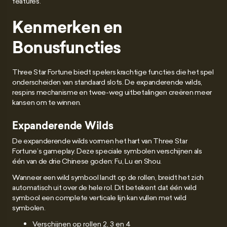
features.
Kenmerken en
Bonusfuncties
Three Star Fortune biedt spelers krachtige functies die het spel
onderscheiden van standaard slots. De expanderende wilds,
respins mechanisme en twee-weg uitbetalingen creëren meer
kansen om te winnen.
Expanderende Wilds
De expanderende wilds vormen het hart van Three Star
Fortune’s gameplay. Deze speciale symbolen verschijnen als
één van de drie Chinese goden: Fu, Lu en Shou.
Wanneer een wild symbool landt op de rollen, breidt het zich
automatisch uit over de hele rol. Dit betekent dat één wild
symbool een complete verticale lijn kan vullen met wild
symbolen.
Verschijnen op rollen 2, 3 en 4