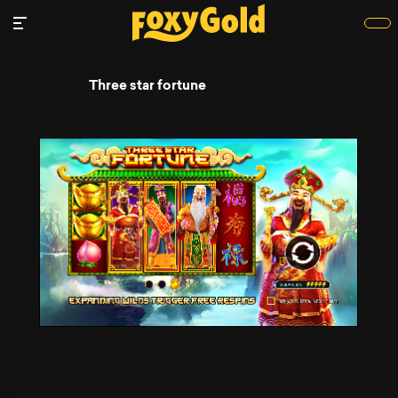
Three star fortune