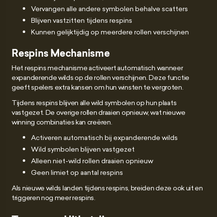
Vervangen alle andere symbolen behalve scatters
Blijven vastzitten tijdens respins
Kunnen gelijktijdig op meerdere rollen verschijnen
Respins Mechanisme
Het respins mechanisme activeert automatisch wanneer
expanderende wilds op de rollen verschijnen. Deze functie
geeft spelers extra kansen om hun winsten te vergroten.
Tijdens respins blijven alle wild symbolen op hun plaats
vastgezet. De overige rollen draaien opnieuw, wat nieuwe
winning combinaties kan creëren.
Activeren automatisch bij expanderende wilds
Wild symbolen blijven vastgezet
Alleen niet-wild rollen draaien opnieuw
Geen limiet op aantal respins
Als nieuwe wilds landen tijdens respins, breiden deze ook uit en
triggeren nog meer respins.