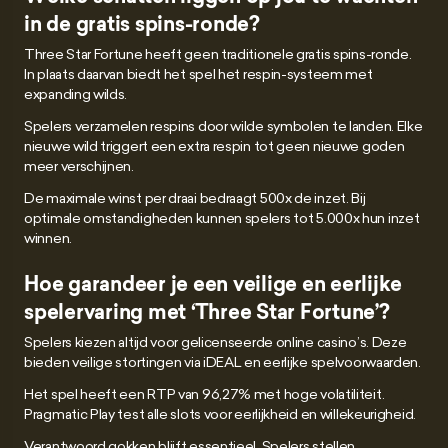
in de gratis spins-ronde?
Three Star Fortune heeft geen traditionele gratis spins-ronde.
In plaats daarvan biedt het spel het respin-systeem met
expanding wilds.
Spelers verzamelen respins door wilde symbolen te landen. Elke
nieuwe wild triggert een extra respin tot geen nieuwe goden
meer verschijnen.
De maximale winst per draai bedraagt 500x de inzet. Bij
optimale omstandigheden kunnen spelers tot 5.000x hun inzet
winnen.
Hoe garandeer je een veilige en eerlijke
spelervaring met ‘Three Star Fortune’?
Spelers kiezen altijd voor gelicenseerde online casino’s. Deze
bieden veilige stortingen via iDEAL en eerlijke spelvoorwaarden.
Het spel heeft een RTP van 96,27% met hoge volatiliteit.
Pragmatic Play test alle slots voor eerlijkheid en willekeurigheid.
Verantwoord gokken blijft essentieel. Spelers stellen