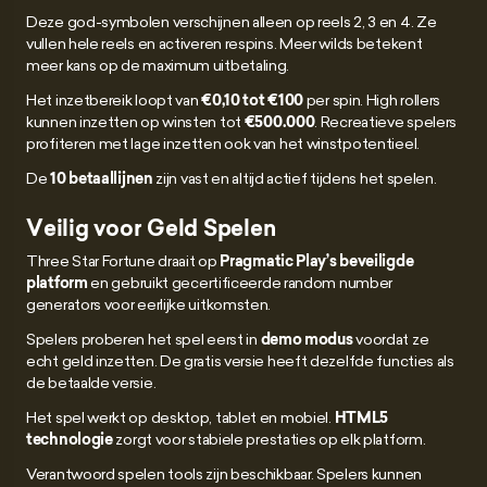
Deze god-symbolen verschijnen alleen op reels 2, 3 en 4. Ze
vullen hele reels en activeren respins. Meer wilds betekent
meer kans op de maximum uitbetaling.
Het inzetbereik loopt van
€0,10 tot €100
per spin. High rollers
kunnen inzetten op winsten tot
€500.000
. Recreatieve spelers
profiteren met lage inzetten ook van het winstpotentieel.
De
10 betaallijnen
zijn vast en altijd actief tijdens het spelen.
Veilig voor Geld Spelen
Three Star Fortune draait op
Pragmatic Play’s beveiligde
platform
en gebruikt gecertificeerde random number
generators voor eerlijke uitkomsten.
Spelers proberen het spel eerst in
demo modus
voordat ze
echt geld inzetten. De gratis versie heeft dezelfde functies als
de betaalde versie.
Het spel werkt op desktop, tablet en mobiel.
HTML5
technologie
zorgt voor stabiele prestaties op elk platform.
Verantwoord spelen tools zijn beschikbaar. Spelers kunnen