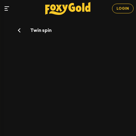
LOGIN
Twin spin