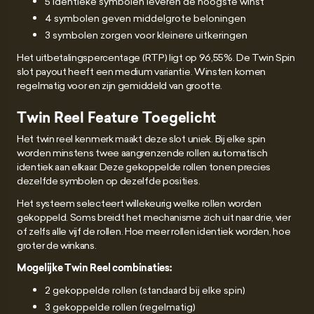
5 identieke symbolen leveren de hoogste winst
4 symbolen geven middelgrote beloningen
3 symbolen zorgen voor kleinere uitkeringen
Het uitbetalingspercentage (RTP) ligt op 96,55%. De Twin Spin
slot payout heeft een medium variantie. Winsten komen
regelmatig voor en zijn gemiddeld van grootte.
Twin Reel Feature Toegelicht
Het twin reel kenmerk maakt deze slot uniek. Bij elke spin
worden minstens twee aangrenzende rollen automatisch
identiek aan elkaar. Deze gekoppelde rollen tonen precies
dezelfde symbolen op dezelfde posities.
Het systeem selecteert willekeurig welke rollen worden
gekoppeld. Soms breidt het mechanisme zich uit naar drie, vier
of zelfs alle vijf de rollen. Hoe meer rollen identiek worden, hoe
groter de winkans.
Mogelijke Twin Reel combinaties:
2 gekoppelde rollen (standaard bij elke spin)
3 gekoppelde rollen (regelmatig)