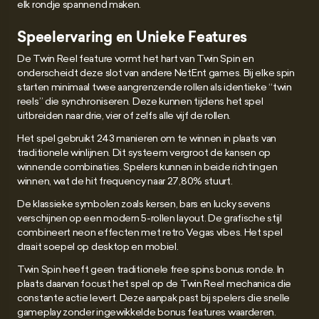
elk rondje spannend maken.
Speelervaring en Unieke Features
De Twin Reel feature vormt het hart van Twin Spin en
onderscheidt deze slot van andere NetEnt games. Bij elke spin
starten minimaal twee aangrenzende rollen als identieke “twin
reels” die synchroniseren. Deze kunnen tijdens het spel
uitbreiden naar drie, vier of zelfs alle vijf de rollen.
Het spel gebruikt 243 manieren om te winnen in plaats van
traditionele winlijnen. Dit systeem vergroot de kansen op
winnende combinaties. Spelers kunnen in beide richtingen
winnen, wat de hit frequency naar 27,80% stuurt.
De klassieke symbolen zoals kersen, bars en lucky sevens
verschijnen op een modern 5-rollen layout. De grafische stijl
combineert neon effecten met retro Vegas vibes. Het spel
draait soepel op desktop en mobiel.
Twin Spin heeft geen traditionele free spins bonus ronde. In
plaats daarvan focust het spel op de Twin Reel mechanica die
constante actie levert. Deze aanpak past bij spelers die snelle
gameplay zonder ingewikkelde bonus features waarderen.