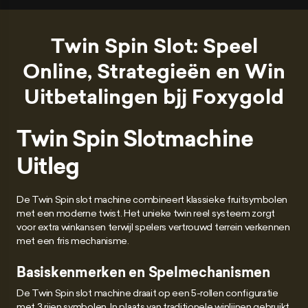
Twin Spin Slot: Speel
Online, Strategieën en Win
Uitbetalingen bjj Foxygold
Twin Spin Slotmachine
Uitleg
De Twin Spin slot machine combineert klassieke fruitsymbolen
met een moderne twist. Het unieke twin reel systeem zorgt
voor extra winkansen terwijl spelers vertrouwd terrein verkennen
met een fris mechanisme.
Basiskenmerken en Spelmechanismen
De Twin Spin slot machine draait op een 5-rollen configuratie
met 3 rijen symbolen. In plaats van traditionele winlijnen gebruikt