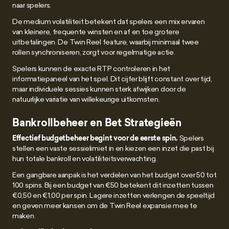
naar spelers.
De medium volatiliteit betekent dat spelers een mix ervaren
van kleinere, frequente winsten en af en toe grotere
uitbetalingen. De Twin Reel feature, waarbij minimaal twee
rollen synchroniseren, zorgt voor regelmatige actie.
Spelers kunnen de exacte RTP controleren in het
informatiepaneel van het spel. Dit cijfer blijft constant over tijd,
maar individuele sessies kunnen sterk afwijken door de
natuurlijke variatie van willekeurige uitkomsten.
Bankrollbeheer en Bet Strategieën
Effectief budgetbeheer begint voor de eerste spin.
Spelers
stellen een vaste sessielimiet in en kiezen een inzet die past bij
hun totale bankroll en volatiliteitsverwachting.
Een gangbare aanpak is het verdelen van het budget over 50 tot
100 spins. Bij een budget van €50 betekent dit inzetten tussen
€0,50 en €1,00 per spin. Lagere inzetten verlengen de speeltijd
en geven meer kansen om de Twin Reel expansie mee te
maken.