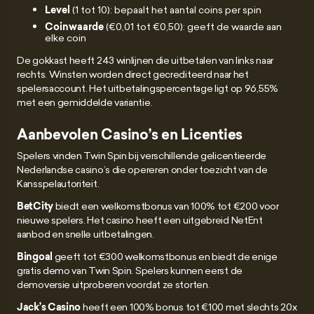
Level
(1 tot 10): bepaalt het aantal coins per spin
Coinwaarde
(€0,01 tot €0,50): geeft de waarde aan
elke coin
De gokkast heeft 243 winlijnen die uitbetalen van links naar
rechts. Winsten worden direct gecrediteerd naar het
spelersaccount. Het uitbetalingspercentage ligt op 96,55%
met een gemiddelde variantie.
Aanbevolen Casino’s en Licenties
Spelers vinden Twin Spin bij verschillende gelicentieerde
Nederlandse casino’s die opereren onder toezicht van de
Kansspelautoriteit.
BetCity
biedt een welkomstbonus van 100% tot €200 voor
nieuwe spelers. Het casino heeft een uitgebreid NetEnt
aanbod en snelle uitbetalingen.
Bingoal
geeft tot €300 welkomstbonus en biedt de enige
gratis demo van Twin Spin. Spelers kunnen eerst de
demoversie uitproberen voordat ze storten.
Jack’s Casino
heeft een 100% bonus tot €100 met slechts 20x