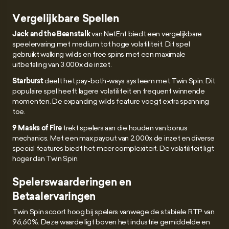
Vergelijkbare Spellen
Jack and the Beanstalk
van NetEnt biedt een vergelijkbare
speelervaring met medium tot hoge volatiliteit. Dit spel
gebruikt walking wilds en free spins met een maximale
uitbetaling van 3.000x de inzet.
Starburst
deelt het pay-both-ways systeem met Twin Spin. Dit
populaire spel heeft lagere volatiliteit en frequent winnende
momenten. De expanding wilds feature voegt extra spanning
toe.
9 Masks of Fire
trekt spelers aan die houden van bonus
mechanics. Met een max payout van 2.000x de inzet en diverse
special features biedt het meer complexiteit. De volatiliteit ligt
hoger dan Twin Spin.
Spelerswaarderingen en
Betaalervaringen
Twin Spin scoort hoog bij spelers vanwege de stabiele RTP van
96,60%. Deze waarde ligt boven het industrie gemiddelde en