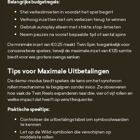
Belangrijke budgetregels:
Stel verlieslimieten in voordat het spel begint
Verhoog inzetten niet om verliezen terug te winnen
Gebruik autoplay alleen met strikte stop-limieten
Neem pauzes na vooraf bepaalde tijd of aantal spins
De minimale inzet van €0,25 maakt Twin Spin toegankelijk voor
conservatieve spelers, terwijl de maximale inzet van €125 ruimte
biedt voor wie grotere swings aankan.
Tips voor Maximale Uitbetalingen
De demo-modus biedt spelers de kans om het synchroon
rollen mechanisme te begrijpen zonder risico. Ze observeren
hoe vaak de Twin Reels expanderen naar drie, vier of vijf rollen en
welke impact dat heeft op winstfrequentie.
Praktische speeltips:
Controleer de uitbetalingstabel om symboolwaarden
te kennen
Let op de Wild-symbolen die verschijnen op
middelste rollen