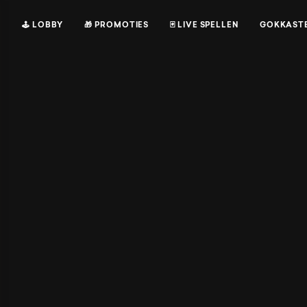
🕹 LOBBY
🎁 PROMOTIES
🃏 LIVE SPELLEN
GOKKAST