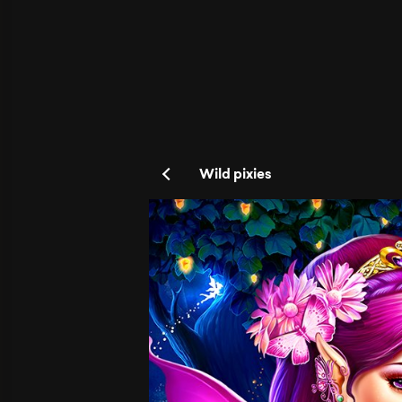
Wild pixies