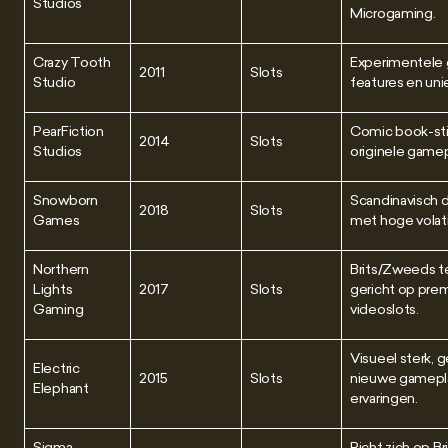
Studios
Microgaming.
Crazy Tooth
Experimentele
2011
Slots
Studio
features en unie
PearFiction
Comic book-stij
2014
Slots
Studios
originele gamep
Snowborn
Scandinavisch d
2018
Slots
Games
met hoge volatil
Northern
Brits/Zweeds t
Lights
2017
Slots
gericht op pre
Gaming
videoslots.
Visueel sterk, g
Electric
2015
Slots
nieuwe gamepl
Elephant
ervaringen.
Sigma
Richt zich op Br