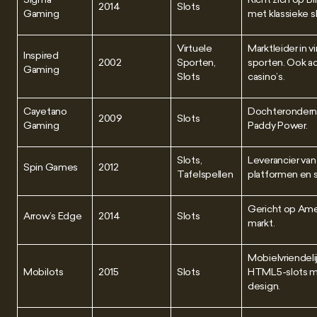
2014
Slots
Gaming
met klassieke sl
Virtuele
Marktleider in v
Inspired
2002
Sporten,
sporten. Ook act
Gaming
Slots
casino’s.
Cayetano
Dochterondern
2009
Slots
Gaming
Paddy Power.
Slots,
Leverancier va
Spin Games
2012
Tafelspellen
platformen en s
Gericht op Ame
Arrow’s Edge
2014
Slots
markt.
Mobielvriendeli
Mobilots
2015
Slots
HTML5-slots met
design.