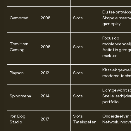
Duitse ontwikke
Gamomat
2008
Slots
Simpele maar v
gameplay.
Focus op
Tom Horn
mobielvriendeli
2008
Slots
Gaming
Actief in gereg
markten.
Klassiek gevoe
Playson
2012
Slots
moderne techn
Lichtgewicht sp
Spinomenal
2014
Slots
Snelle laadtijd
portfolio.
Iron Dog
Slots,
Onderdeel van 
2017
Studio
Tafelspellen
Network. Innova