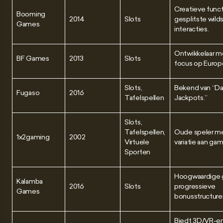
Creatieve funct
Booming
2014
Slots
gesplitste wild
Games
interacties.
Ontwikkelaar m
BF Games
2013
Slots
focus op Europ
Slots,
Bekend van “Da
Fugaso
2016
Tafelspellen
Jackpots.”
Slots,
Tafelspellen,
Oude speler m
1x2gaming
2002
Virtuele
variatie aan gam
Sporten
Hoogwaardige g
Kalamba
2016
Slots
progressieve
Games
bonusstructure
Biedt 3D/VR-er