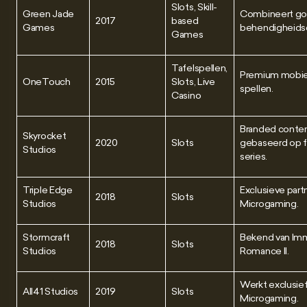
Slots, Skill-
Green Jade
Combineert go
2017
based
Games
behendigheids
Games
Tafelspellen,
Premium mobie
OneTouch
2015
Slots, Live
spellen.
Casino
Branded conte
Skyrocket
2020
Slots
gebaseerd op f
Studios
series.
Triple Edge
Exclusieve part
2018
Slots
Studios
Microgaming.
Stormcraft
Bekend van Imm
2018
Slots
Studios
Romance II.
Werkt exclusief
All41 Studios
2019
Slots
Microgaming.