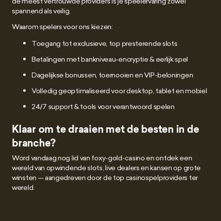
de meest vertrouwde providers is je speelervaring zowel
spannend als veilig.
Waarom spelers voor ons kiezen:
Toegang tot exclusieve, top presterende slots
Betalingen met bankniveau-encryptie & eerlijk spel
Dagelijkse bonussen, toernooien en VIP-beloningen
Volledig geoptimaliseerd voor desktop, tablet en mobiel
24/7 support & tools voor verantwoord spelen
Klaar om te draaien met de besten in de
branche?
Word vandaag nog lid van foxy-gold-casino en ontdek een
wereld van opwindende slots, live dealers en kansen op grote
winsten — aangedreven door de top casinospelproviders ter
wereld.