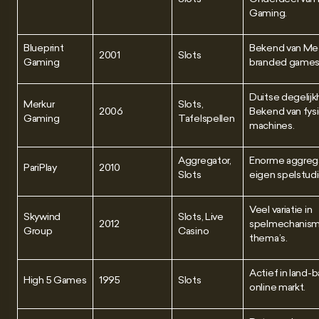
Gaming.
Blueprint
Bekend van Me
2001
Slots
Gaming
branded games
Duitse degelijk
Merkur
Slots,
2006
Bekend van fys
Gaming
Tafelspellen
machines.
Aggregator,
Enorme aggreg
PariPlay
2010
Slots
eigen spelstudi
Veel variatie in
Skywind
Slots, Live
2012
spelmechanism
Group
Casino
thema’s.
Actief in land-
High 5 Games
1995
Slots
online markt.