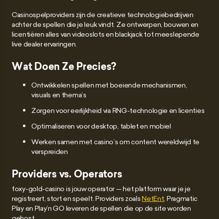
Casinospelproviders zijn de creatieve technologiebedrijven
achter de spellen die je leuk vindt. Ze ontwerpen, bouwen en
licentiëren alles van videoslots en blackjack tot meeslepende
live dealer ervaringen.
Wat Doen Ze Precies?
Ontwikkelen spellen met boeiende mechanismen,
visuals en thema’s
Zorgen voor eerlijkheid via RNG-technologie en licenties
Optimaliseren voor desktop, tablet en mobiel
Werken samen met casino’s om content wereldwijd te
verspreiden
Providers vs. Operators
foxy-gold-casino is jouw operator — het platform waar je je
registreert, stort en speelt. Providers zoals
NetEnt
, Pragmatic
Play en Play’n GO leveren de spellen die op de site worden
gehost.