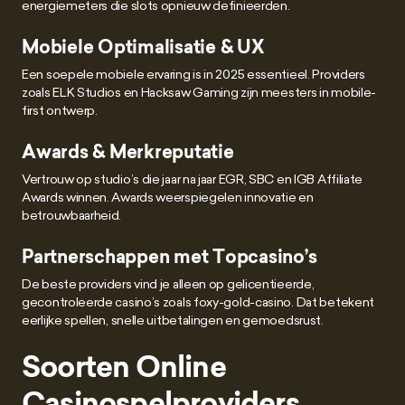
energiemeters die slots opnieuw definieerden.
Mobiele Optimalisatie & UX
Een soepele mobiele ervaring is in 2025 essentieel. Providers
zoals ELK Studios en Hacksaw Gaming zijn meesters in mobile-
first ontwerp.
Awards & Merkreputatie
Vertrouw op studio’s die jaar na jaar EGR, SBC en IGB Affiliate
Awards winnen. Awards weerspiegelen innovatie en
betrouwbaarheid.
Partnerschappen met Topcasino’s
De beste providers vind je alleen op gelicentieerde,
gecontroleerde casino’s zoals foxy-gold-casino. Dat betekent
eerlijke spellen, snelle uitbetalingen en gemoedsrust.
Soorten Online
Casinospelproviders